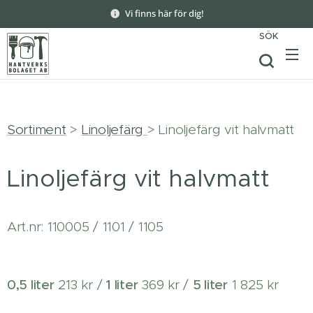
Vi finns här för dig!
SÖK
Sortiment
>
Linoljefärg
> Linoljefärg vit halvmatt
Linoljefärg vit halvmatt
Art.nr: 110005 / 1101 / 1105
0,5 liter
213 kr /
1 liter
369 kr /
5 liter
1 825 kr