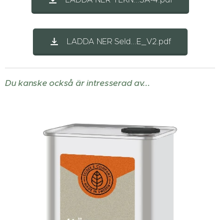
LADDA NER Seld...E_V2.pdf
Du kanske också är intresserad av...