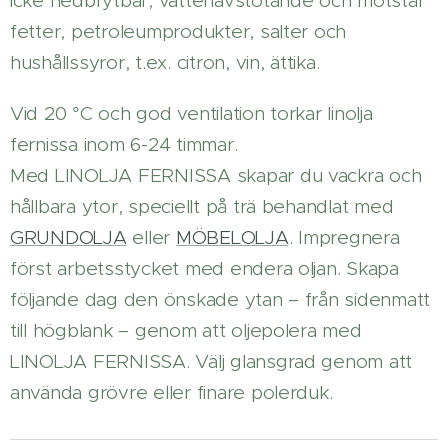
icke nedbrytbar, vattenavstötande och motstår
fetter, petroleumprodukter, salter och
hushållssyror, t.ex. citron, vin, ättika.
Vid 20 °C och god ventilation torkar linolja
fernissa inom 6-24 timmar.
Med LINOLJA FERNISSA skapar du vackra och
hållbara ytor, speciellt på trä behandlat med
GRUNDOLJA
eller
MÖBELOLJA
. Impregnera
först arbetsstycket med endera oljan. Skapa
följande dag den önskade ytan – från sidenmatt
till högblank – genom att oljepolera med
LINOLJA FERNISSA. Välj glansgrad genom att
använda grövre eller finare polerduk.