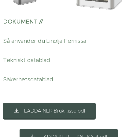
DOKUMENT //
Så använder du Linolja Fernissa
Tekniskt datablad
Säkerhetsdatablad
LADDA NER Bruk...issa.pdf
LADDA NER TEKN...SA-4.pdf